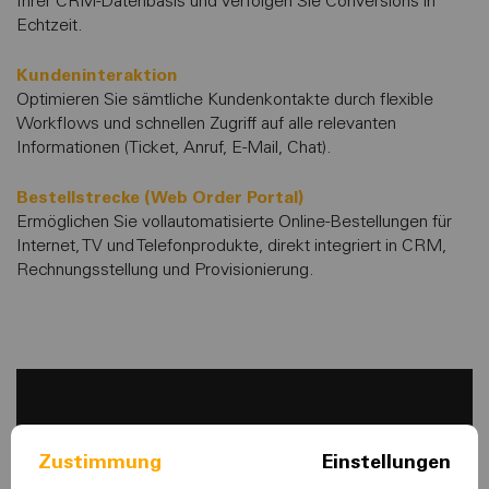
Ihrer CRM-Datenbasis und verfolgen Sie Conversions in
Echtzeit.
Kundeninteraktion
Optimieren Sie sämtliche Kundenkontakte durch flexible
Workflows und schnellen Zugriff auf alle relevanten
Informationen (Ticket, Anruf, E-Mail, Chat).
Bestellstrecke (Web Order Portal)
Ermöglichen Sie vollautomatisierte Online-Bestellungen für
Internet, TV und Telefonprodukte, direkt integriert in CRM,
Rechnungsstellung und Provisionierung.
Die gewählten Cookie Einstellungen verbieten die
Zustimmung
Einstellungen
Wiedergaben von eingebetteten Videos von
Drittanbietern.