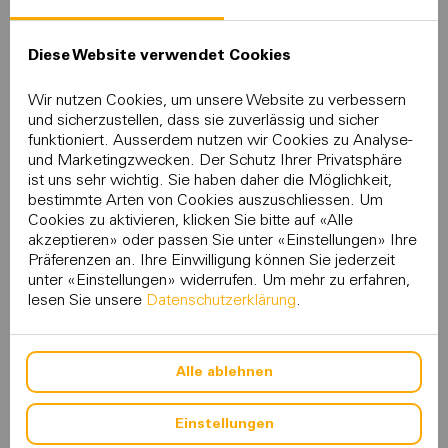
Diese Website verwendet Cookies
Und wie genau kommen Cyberkriminelle an
Wir nutzen Cookies, um unsere Website zu verbessern
unsere Daten?
und sicherzustellen, dass sie zuverlässig und sicher
funktioniert. Ausserdem nutzen wir Cookies zu Analyse-
Das Netzwerk ist nur so stark wie sein schwächstes Glied.
und Marketingzwecken. Der Schutz Ihrer Privatsphäre
Ähnlich wie sich ein Virus von einer Person zur anderen
ist uns sehr wichtig. Sie haben daher die Möglichkeit,
ausbreiten kann, kann potente Malware innerhalb des
bestimmte Arten von Cookies auszuschliessen. Um
Cookies zu aktivieren, klicken Sie bitte auf «Alle
Heimnetzwerks von Gerät zu Gerät übertragen werden. So
akzeptieren» oder passen Sie unter «Einstellungen» Ihre
kommt es nicht selten vor, dass Sprachassistenten,
Präferenzen an. Ihre Einwilligung können Sie jederzeit
Babyphone oder Kameras von Hackern übernommen
unter «Einstellungen» widerrufen. Um mehr zu erfahren,
werden, um Personen, das Zuhause und vertrauliche Daten
lesen Sie unsere
Datenschutzerklärung
.
auszuspähen. Gerade diese Geräte sind aufgrund
offengelegter sensibler Ports, der Verwendung von
Standardkennwörtern und anderer Software-Schwachstellen,
Alle ablehnen
die im Allgemeinen von Hackern ausgenutzt und häufig im
Dark Web geteilt werden, leichte Ziele für Angriffe.
Einstellungen