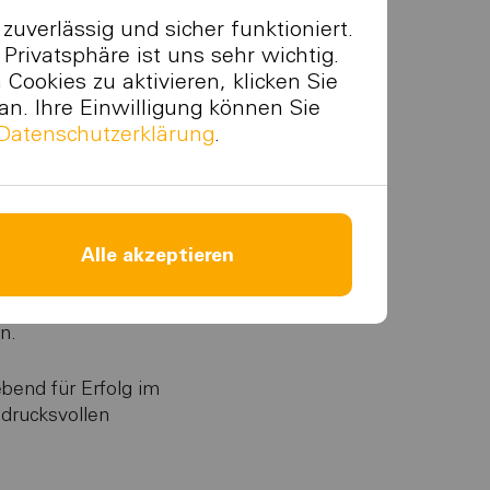
tworks AG (BN)
uverlässig und sicher funktioniert.
rivatsphäre ist uns sehr wichtig.
ookies zu aktivieren, klicken Sie
an. Ihre Einwilligung können Sie
emarkts zu einer digitalen,
Datenschutzerklärung
.
hrende Plattform eignet sich
für Hausbesitzer und
Alle akzeptieren
n Zusammenschlüssen zum
en Mieterstrommodellen in
n.
bend für Erfolg im
ndrucksvollen