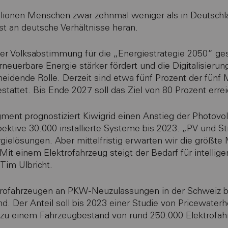
illionen Menschen zwar zehnmal weniger als in Deutschl
st an deutsche Verhältnisse heran.
ner Volksabstimmung für die „Energiestrategie 2050“ ge
neuerbare Energie stärker fördert und die Digitalisierung
eidende Rolle. Derzeit sind etwa fünf Prozent der fünf 
tattet. Bis Ende 2027 soll das Ziel von 80 Prozent errei
ment prognostiziert Kiwigrid einen Anstieg der Photovo
ektive 30.000 installierte Systeme bis 2023. „PV und S
ergielösungen. Aber mittelfristig erwarten wir die größt
Mit einem Elektrofahrzeug steigt der Bedarf für intellig
Tim Ulbricht.
ektrofahrzeugen an PKW-Neuzulassungen in der Schweiz be
nd. Der Anteil soll bis 2023 einer Studie von Pricewate
 zu einem Fahrzeugbestand von rund 250.000 Elektrofah