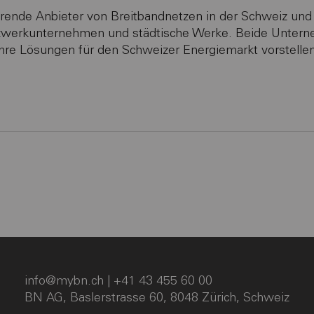
ende Anbieter von Breitbandnetzen in der Schweiz und s
zwerkunternehmen und städtische Werke. Beide Untern
re Lösungen für den Schweizer Energiemarkt vorstellen
info@mybn.ch
| +41 43 455 60 00
BN AG, Baslerstrasse 60, 8048 Zürich, Schweiz