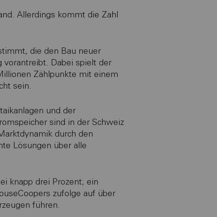
and. Allerdings kommt die Zahl
stimmt, die den Bau neuer
 vorantreibt. Dabei spielt der
Millionen Zählpunkte mit einem
cht sein.
ltaikanlagen und der
tromspeicher sind in der Schweiz
e Marktdynamik durch den
ente Lösungen über alle
i knapp drei Prozent; ein
rhouseCoopers zufolge auf über
rzeugen führen.